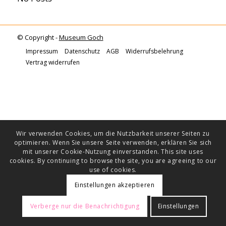
© Copyright -
Museum Goch
Impressum
Datenschutz
AGB
Widerrufsbelehrung
Vertrag widerrufen
Wir verwenden Cookies, um die Nutzbarkeit unserer Seiten zu
optimieren. Wenn Sie unsere Seite verwenden, erklären Sie sich
mit unserer Cookie-Nutzung einverstanden. This site uses
cookies. By continuing to browse the site, you are agreeing to our
use of cookies.
Einstellungen akzeptieren
Verberge nur die Benachrichtigung
Einstellungen