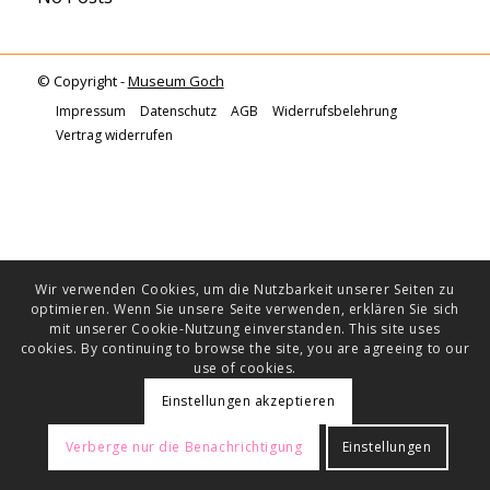
© Copyright -
Museum Goch
Impressum
Datenschutz
AGB
Widerrufsbelehrung
Vertrag widerrufen
Wir verwenden Cookies, um die Nutzbarkeit unserer Seiten zu
optimieren. Wenn Sie unsere Seite verwenden, erklären Sie sich
mit unserer Cookie-Nutzung einverstanden. This site uses
cookies. By continuing to browse the site, you are agreeing to our
use of cookies.
Einstellungen akzeptieren
Verberge nur die Benachrichtigung
Einstellungen