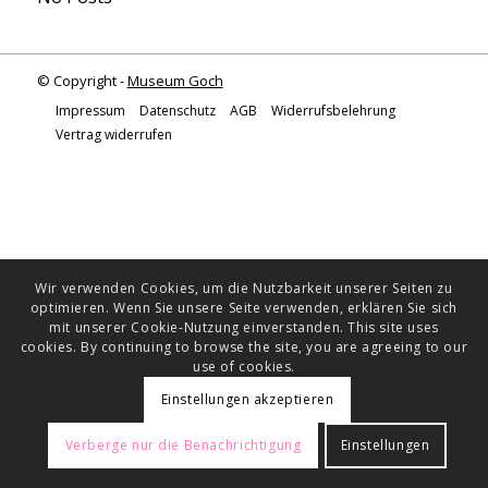
© Copyright -
Museum Goch
Impressum
Datenschutz
AGB
Widerrufsbelehrung
Vertrag widerrufen
Wir verwenden Cookies, um die Nutzbarkeit unserer Seiten zu
optimieren. Wenn Sie unsere Seite verwenden, erklären Sie sich
mit unserer Cookie-Nutzung einverstanden. This site uses
cookies. By continuing to browse the site, you are agreeing to our
use of cookies.
Einstellungen akzeptieren
Verberge nur die Benachrichtigung
Einstellungen